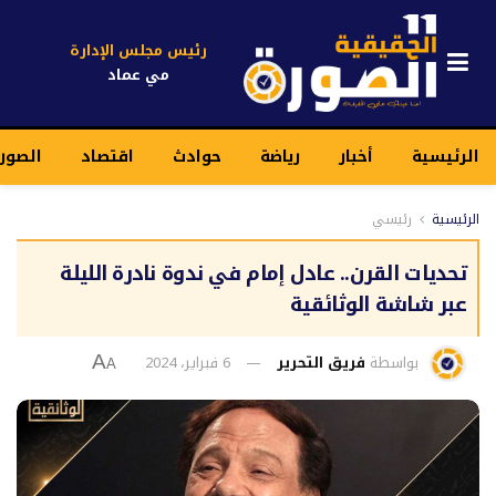
رئيس مجلس الإدارة
مي عماد
الرئيسية
أخبار
رياضة
حوادث
اقتصاد
الصور
الرئيسية
رئيسي
تحديات القرن.. عادل إمام في ندوة نادرة الليلة
عبر شاشة الوثائقية
بواسطة
فريق التحرير
6 فبراير، 2024
A
A