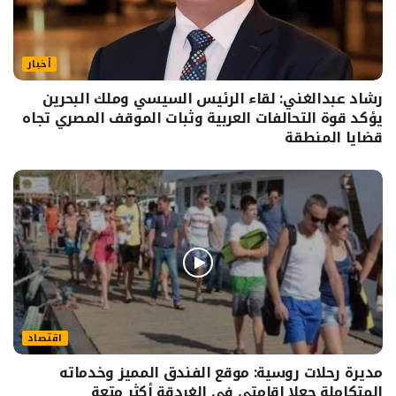
أخبار
رشاد عبدالغني: لقاء الرئيس السيسي وملك البحرين
يؤكد قوة التحالفات العربية وثبات الموقف المصري تجاه
قضايا المنطقة
اقتصاد
مديرة رحلات روسية: موقع الفندق المميز وخدماته
المتكاملة جعلا إقامتي في الغردقة أكثر متعة