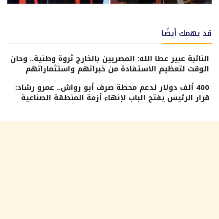
قد يهمك أيضًا
النائبة عبير عطا الله: المصريين بالخارج ثروة وطنية.. وحان
الوقت لتعظيم الاستفادة من خبراتهم واستثماراتهم
400 ألف دولار لدعم محطة صرف أبو رواش.. عمرو رشاد:
قرار الرئيس يفتح الباب لإنهاء أزمة المنطقة الصناعية