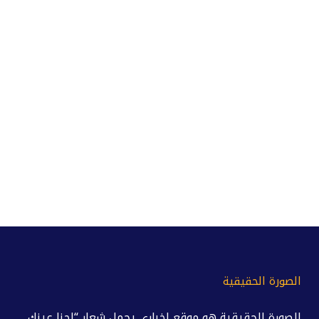
الصورة الحقيقية
الصورة الحقيقية هو موقع إخباري يحمل شعار “احنا عينك