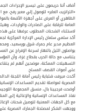
أضاف أننا حريصون على تيسير الإجراءات الجمر
«الترانزيت العابر» للوصول إلي معبر رفح، مع 
الظاهري أو العرض على أجهزة الأشعة بالمو
العامة للرقابة على الصادرات والواردات، وهيئ
لاستثناء الشحنات المطلوب عرضها على هذه الج
أكد سلمي سلمان رئيس الإدارة المركزية لجما
العظيم مدير عام جمرك شرق بورسعيد، ومحمد 
يواصلون الليل بالنهار لسرعة الإفراج عن الم
يتناسب مع حالة الحرب بقطاع غزة، وأن المؤس
التسهيلات الممكنة، موضحين أنهم لم يتقاع
على أصوات القصف المسلح.
المصرية لمواصلة تقديم المساعدات الإنسانية
نفاذ المساعدات الإنسانية والإغاثية إلى الم
مع كل الجهات المعنية لتوصيل شحنات الإغاثة
ووجهت الشكر لمصلحة الجمارك المصرية على م