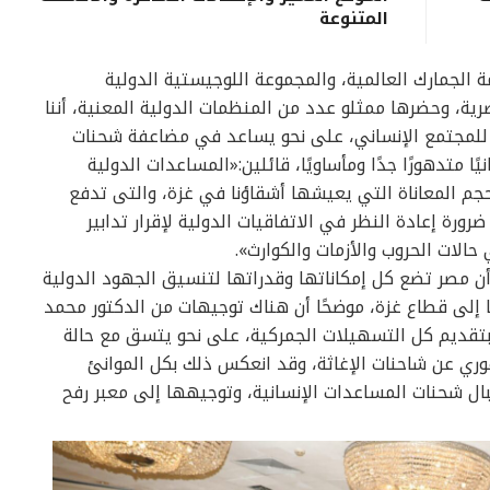
المتنوعة
لجمارك العالمية، والمجموعة اللوجيستية الدولية
المصرية، وحضرها ممثلو عدد من المنظمات الدولية المعنية، أننا
ة للمجتمع الإنساني، على نحو يساعد في مضاعفة شحنات
ا متدهورًا جدًا ومأساويًا، قائلين:«المساعدات الدولية
جم المعاناة التي يعيشها أشقاؤنا في غزة، والتى تدفع
ورة إعادة النظر في الاتفاقيات الدولية لإقرار تدابير
 حالات الحروب والأزمات والكوارث».
 مصر تضع كل إمكاناتها وقدراتها لتنسيق الجهود الدولية
 إلى قطاع غزة، موضحًا أن هناك توجيهات من الدكتور محمد
 بتقديم كل التسهيلات الجمركية، على نحو يتسق مع حالة
ري عن شاحنات الإغاثة، وقد انعكس ذلك بكل الموانئ
ال شحنات المساعدات الإنسانية، وتوجيهها إلى معبر رفح