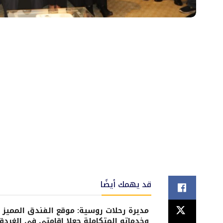
قد يهمك أيضًا
مديرة رحلات روسية: موقع الفندق المميز
وخدماته المتكاملة جعلا إقامتي في الغردق