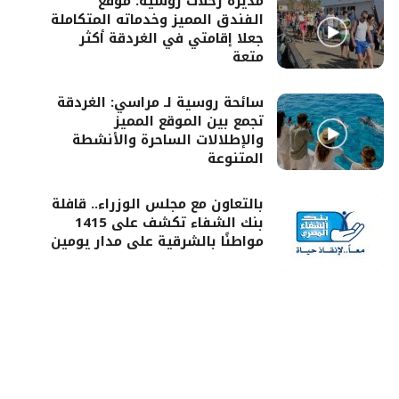
مديرة رحلات روسية: موقع
الفندق المميز وخدماته المتكاملة
جعلا إقامتي في الغردقة أكثر
متعة
سائحة روسية لـ مراسي: الغردقة
تجمع بين الموقع المميز
والإطلالات الساحرة والأنشطة
المتنوعة
بالتعاون مع مجلس الوزراء.. قافلة
بنك الشفاء تكشف على 1415
مواطنًا بالشرقية على مدار يومين