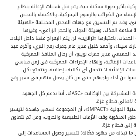
كية بأكبر صورة ممكنة حيث يتم نقل شحنات الإغاثة بنظام
الإعفاء من الضرائب والرسوم الجمركية، والاكتفاء بالفحص
انئ، وقد تم التنسيق مع جهات الفحص المختلفة «الهيئة
ة سلامة الغذاء، وهيئة الدواء، والحجز الزراعي» وغيرها
هات، باعتبارها «ترانزيت» لن يتم الإفراج عنها داخل البلاد.
رك سيناء، وأحمد خليل مدير عام جمرك رفح البري، وأكرم عبد
الجميعي مدير جمرك نويبع، أن رجال المنافذ الجمركية
ساعدات الإغاثية، وإنهاء الإجراءات الجمركية فى زمن قياسي
سات الإغاثية لا تتحمل أى تكاليف إضافية، وتتمتع بكل
سوا عن أداء واجبهم حتى من كان يعمل منهم فى معبر رفح
أكدت ميرفت شلباية رئيس أمانة اللجنة الدائمة المشتركة بين الوكالات «IASC»، أننا ندعم كل الجهود
 لأهالي قطاع غزة.
أوضحت فرجيينا بال، منسق المجموعة اللوجيستية الدولية «IMPACT»، أن المجموعة تسعى جاهدة لتيسير
ناطق المنكوبة وقت الأزمات الطبيعية والحروب، ومن ثم نتعاون
 إلى قطاع غزة.
ا تبذله من جهود فعَّالة؛ لتيسير وصول المساعدات إلى