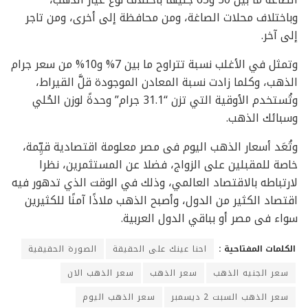
وباختلاف محلات الصاغة، ومن محافظة إلى أخرى، ومن تاجر
إلى آخر.
وتمثل في الأغلب نسبة تتراوح ما بين 7% و10% من سعر جرام
الذهب، وكلما زادت نسبة المعادن الموجودة قلَّ القيراط،
وتُستخدم الأوقية التي تزن “31.1 جرام” وحدةً لوزن الحُلي
وسبائك الذهب.
وتُعَد أسعار الذهب اليوم فى مصر معلومة اقتصادية قيِّمة،
خاصة للمقبلين على الزواج، فضلا عن المستثمرين، نظرا
لارتباطه بالاقتصاد العالمي، وذلك في الوقت الذي تدهور فيه
اقتصاد الكثير من الدول، وأصبح الذهب ملاذًا آمنًا للكثيرين
سواء فى مصر أو بباقي الدول العربية.
الكلمات المفتاحية :
احنا عينك على الحقيقة
الصورة الحقيقية
سعر الجنيه الذهب
سعر الذهب
سعر الذهب الان
سعر الذهب السبت 2 ديسمبر
سعر الذهب اليوم