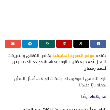
يتقدم
موقع الصورة الحقيقية
بخالص التهاني والتبريكات
للزميل
أحمد رمضان
بـ الوفد بمناسبة مولده الجديد
زين
أحمد رمضان
.
بارك الله في الموهوب لك وشكرت الواهب، أسأل الله أن
نجعله بارًا مهديًا.
قد يهمك أيضًا
إزاي تبدأ حياة جديدة بعد سن الـ40؟.. سر النجاح