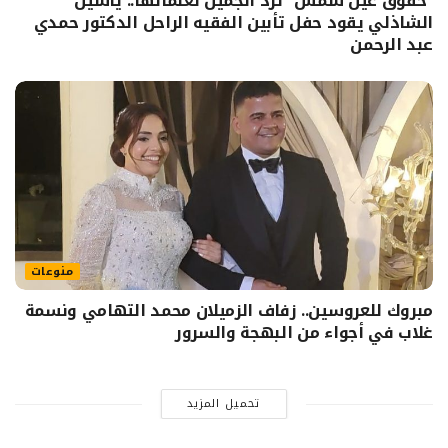
“حقوق عين شمس” ترد الجميل لعلمائها.. ياسين
الشاذلي يقود حفل تأبين الفقيه الراحل الدكتور حمدي
عبد الرحمن
منوعات
مبروك للعروسين.. زفاف الزميلان محمد التهامي ونسمة
غلاب في أجواء من البهجة والسرور
تحميل المزيد